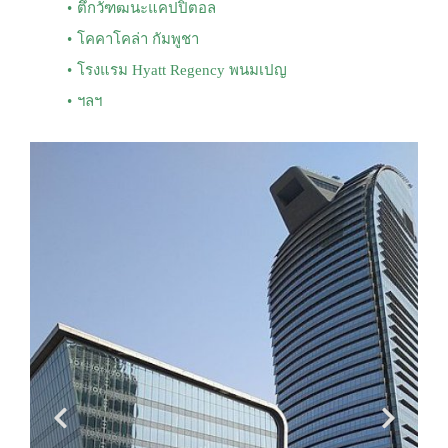
ตึกวัฑฒนะแคปปิตอล
โคคาโคล่า กัมพูชา
โรงแรม Hyatt Regency พนมเปญ
ฯลฯ