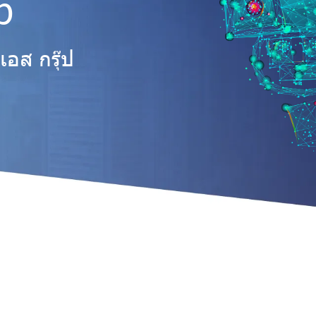
p
เอส กรุ๊ป