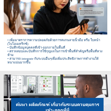
• เพิ่มมาตราการความปลอดภัยด้วยการสแกนลายนิ้วมือ หรือ ใบหน้า
(ไบโอเมทริกซ์)
• บันทึกข้อมูลบุคคลที่เข้า-ออกภายในพื้นที่
• ตรวจสอบและบันทึกการใช้กุญแจในการเข้าพื้นที่สำคัญหรือพื้นที่หวง
ห้าม
• สามารถ integrate กับระบบอื่นๆเพื่อเพิ่มประสิทธิภาพการทำงานให้
หนาแน่นมากขึ้น
ค้นหา ผลิตภัณฑ์ เกี่ยวกับระบบควบคุมการ
เข้า-ออกที่นี่